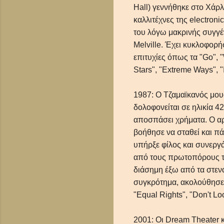
Hall) γεννήθηκε στο Χάρ
καλλιτέχνες της electron
απλές συμβουλές Blogger
του λόγω μακρινής συγγέ
Melville. Έχει κυκλοφορή
επιτυχίες όπως τα "Go", 
Stars", "Extreme Ways", "I
1987: Ο Τζαμαϊκανός μου
δολοφονείται σε ηλικία 
αποσπάσει χρήματα. Ο α
βοήθησε να σταθεί και πά
υπήρξε φίλος και συνεργά
από τους πρωτοπόρους τη
διάσημη έξω από τα στεν
συγκρότημα, ακολούθησε 
"Equal Rights", "Don't Loo
2001: Οι Dream Theater 