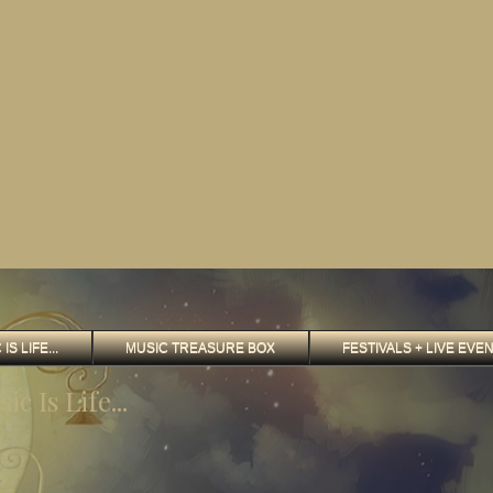
Μετάβαση στο κύριο περιεχόμενο
IS LIFE...
MUSIC TREASURE BOX
FESTIVALS + LIVE EVE
ic Is Life...
.