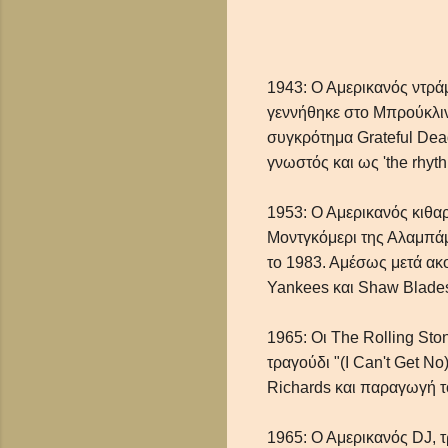
1943: Ο Αμερικανός ντρά
γεννήθηκε στο Μπρούκλιν 
συγκρότημα Grateful Dead
γνωστός και ως 'the rhyth
1953: Ο Αμερικανός κιθ
Μοντγκόμερι της Αλαμπάμ
το 1983. Αμέσως μετά ακ
Yankees και Shaw Blades
1965: Οι The Rolling Sto
τραγούδι "(I Can't Get No
Richards και παραγωγή 
1965: Ο Αμερικανός DJ, 