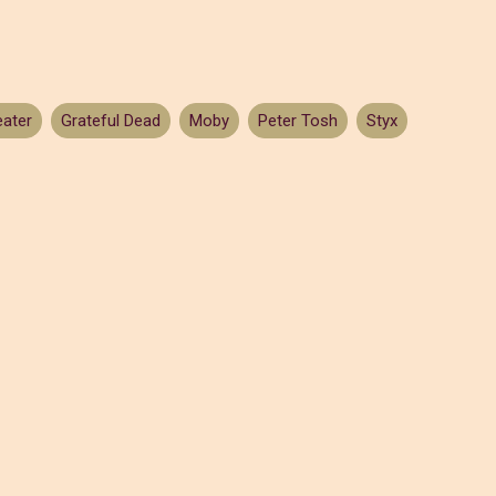
ater
Grateful Dead
Moby
Peter Tosh
Styx