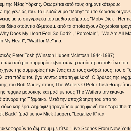
λεμ της Νέας Υόρκης. Θεωρείται από τους σημαντικότερους
ica της γενειάς του. Το ψευδώνυμο "Moby" του το έδωσαν οι γονε
νειας με το συγγραφέα του μυθιστορήματος "Moby Dick", Herm
σει δέκα στούντιο άλμπουμ, από τα οποία έχουν ξεχωρίσει τραγ
"Why Does My Heart Feel So Bad?", "Porcelain", "We Are All Ma
n My Heart", "Wait for Me" κ.α.
σικός Peter Tosh (Winston Hubert McIntosh 1944-1987)
42 ετών από μια συμμορία εκβιαστών η οποία προσπαθεί να του
ρχηγός της συμμορίας ήταν ένας από τους ανθρώπους που ο T
λι στα πόδια του βγαίνοντας από τη φυλακή. Ο θρύλος της reg
της του Bob Marley στους The Wailers.Ο Peter Tosh θεωρείται
ς reggae μουσικής και μαζί με τους The Wailers την έκαναν
ά σύνορα της Τζαμάικα. Μετά την αποχώρηση του από το
σόλο καριέρα. Δημοφιλή τραγούδια με τη φωνή του: "Apartheid"
k Back" (μαζί με τον Mick Jagger), "Legalize It" κ.α.
κυκλοφορούν το άλμπουμ με τίτλο "Live Scenes From New York