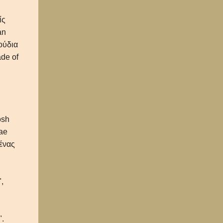
ίς
an
ούδια
de of
osh
gae
 ένας
,
".