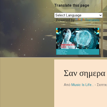
Translate this page
Powered by
Translate
Σαν σημερα 
Από
Music Is Life...
-
Σεπτε