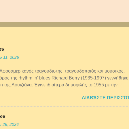
ου
υ 11, 2026
 Αφροαμερικανός τραγουδιστής, τραγουδοποιός και μουσικός,
ος της rhythm ‘n’ blues Richard Berry (1935-1997) γεννήθηκε
n της Λουιζιάνα. Έγινε ιδιαίτερα δημοφιλής το 1955 με την
ία και την κυκλοφορία του κλασικού πλέον τραγουδιού “Louie
ΔΙΑΒΆΣΤΕ ΠΕΡΙΣΣΌ
Το ξαναηχογράφησαν οι The Kingsmen το 1963 και έχει τραγουδ
ιτέχνες όπως οι The Who, Motörhead, The Clash, Iggy Pop κ.α
 τραγουδι "Heartreak Hotel" του Elvis Presley φτανει σε πωλησε
ιου
ομμυρια αντιτυπα και γινεται τοπρωτο χρυσο του single. 1956: 
υ 26, 2026
νια ο James Brown κανει την εμφανιση του στο Αμερικανικο R&