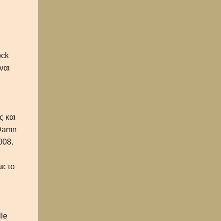
ock
ναι
ς και
 Damn
008.
με το
le