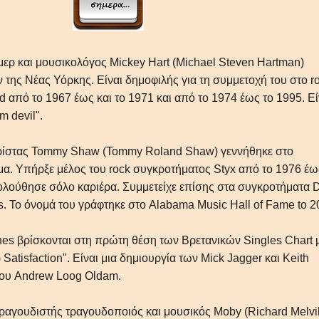
μερ και μουσικολόγος Mickey Hart (Michael Steven Hartman)
της Νέας Υόρκης. Είναι δημοφιλής για τη συμμετοχή του στο r
 από το 1967 έως και το 1971 και από το 1974 έως το 1995. Εί
m devil".
αρίστας Tommy Shaw (Tommy Roland Shaw) γεννήθηκε στο
α. Υπήρξε μέλος του rock συγκροτήματος Styx από το 1976 έω
ολούθησε σόλο καριέρα. Συμμετείχε επίσης στα συγκροτήματα
. Το όνομά του γράφτηκε στο Alabama Music Hall of Fame to 2
nes βρίσκονται στη πρώτη θέση των Βρετανικών Singles Chart 
) Satisfaction". Είναι μια δημιουργία των Mick Jagger και Keith
του Andrew Loog Oldam.
τραγουδιστής τραγουδοποιός και μουσικός Moby (Richard Melvil